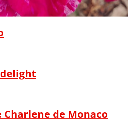
o
delight
e Charlene de Monaco