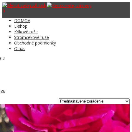
0
DOMOV
E-shop
Kríkové ruže
Stromčekové ruže
Obchodné podmienky
O nás
a 3
 86