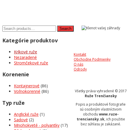
Kategórie produktov
Kríkové ruže
Kontakt
Nezaradené
Obchodne Podmienky
Stromčekové ruže
O nás
Odrody
Korenenie
Kontajnerové
(86)
Voľnokorenné
(86)
Všetky práva vyhradené © 2017
Ruže Trenčiansky
Typ ruže
Popis a produktové fotografie
sú osobným vlastníctvom
Anglické ruže
(1)
obchodu
www.ruze-
trenciansky.sk
, ich použitie
Sadové
(2)
bez súhlasu je zakázané.
Mnohokveté - polyantky
(17)