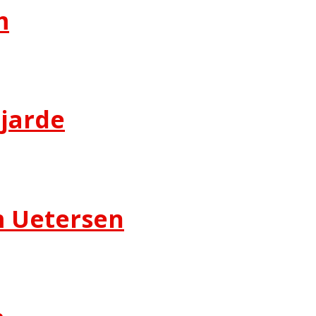
m
jarde
 Uetersen