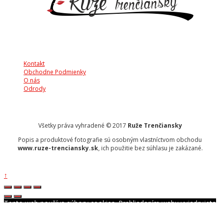
Kontakt
Obchodne Podmienky
O nás
Odrody
Všetky práva vyhradené © 2017
Ruže Trenčiansky
Popis a produktové fotografie sú osobným vlastníctvom obchodu
www.ruze-trenciansky.sk
, ich použitie bez súhlasu je zakázané.
↑
Tento web používa súbory cookies. Prehliadaním webu vyjadrujete
súhlas s ich používaním.
Ok
Viac informácií.