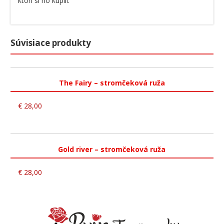
ktorí si ho kúpili.
Súvisiace produkty
The Fairy – stromčeková ruža
€
28,00
Gold river – stromčeková ruža
€
28,00