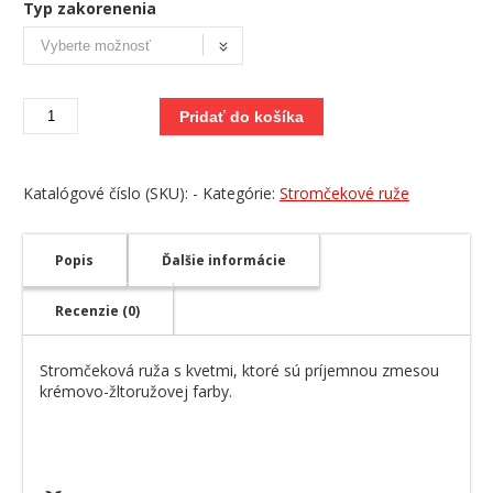
Typ zakorenenia
množstvo
Pridať do košíka
Diana
princess
of
Wales
Katalógové číslo (SKU):
-
Kategórie:
Stromčekové ruže
-
stromčeková
ruža
Popis
Ďalšie informácie
Recenzie (0)
Stromčeková ruža s kvetmi, ktoré sú príjemnou zmesou
krémovo-žltoružovej farby.