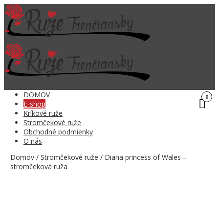
DOMOV
0
E-shop
Kríkové ruže
Stromčekové ruže
Obchodné podmienky
O nás
Domov
/
Stromčekové ruže
/ Diana princess of Wales –
stromčeková ruža