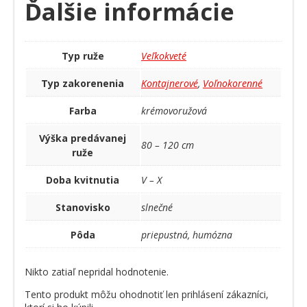
Ďalšie informácie
Typ ruže
Veľkokveté
Typ zakorenenia
Kontajnerové
,
Voľnokorenné
Farba
krémovoružová
Výška predávanej
80 – 120 cm
ruže
Doba kvitnutia
V – X
Stanovisko
slnečné
Pôda
priepustná, humózna
Nikto zatiaľ nepridal hodnotenie.
Tento produkt môžu ohodnotiť len prihlásení zákazníci,