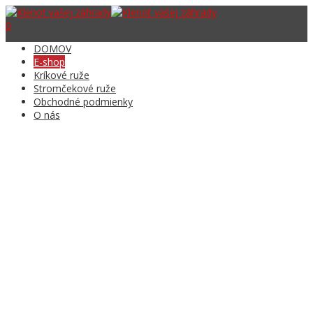
0
DOMOV
E-shop
Kríkové ruže
Stromčekové ruže
Obchodné podmienky
O nás