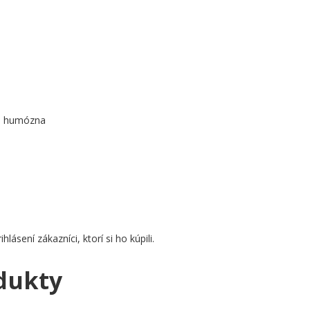
m
á, humózna
ásení zákazníci, ktorí si ho kúpili.
dukty