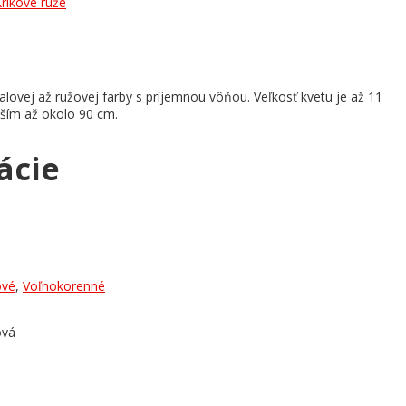
ríkové ruže
ialovej až ružovej farby s príjemnou vôňou. Veľkosť kvetu je až 11
yšším až okolo 90 cm.
ácie
ové
,
Voľnokorenné
ová