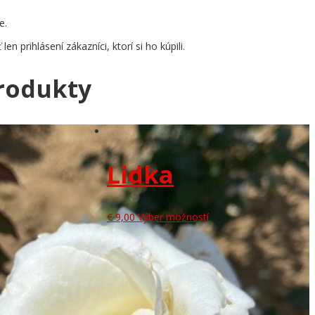
e.
n prihlásení zákazníci, ktorí si ho kúpili.
produkty
Lidka
€
9,00
Výber možností