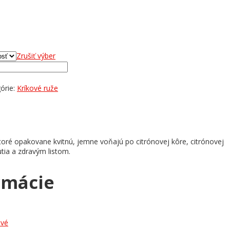
Zrušiť výber
órie:
Kríkové ruže
 ktoré opakovane kvitnú, jemne voňajú po citrónovej kôre, citrónovej
utia a zdravým listom.
rmácie
avé