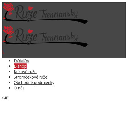
0
DOMOV
E-shop
Kríkové ruže
Stromčekové ruže
Obchodné podmienky
O nás
 Sun