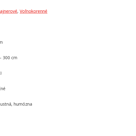
ajnerové
,
Voľnokorenné
cm
– 300 cm
I
čné
pustná, humózna