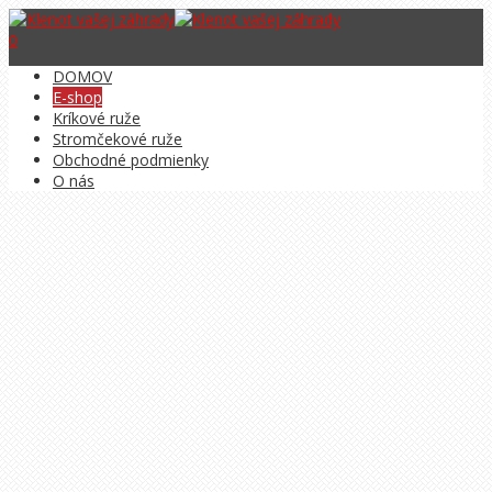
0
DOMOV
E-shop
Kríkové ruže
Stromčekové ruže
Obchodné podmienky
O nás