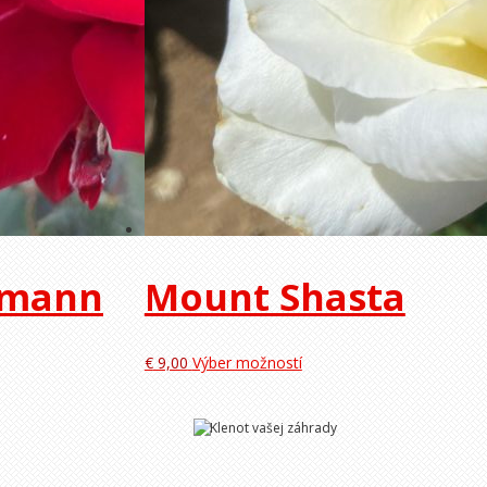
gmann
Mount Shasta
€
9,00
Výber možností