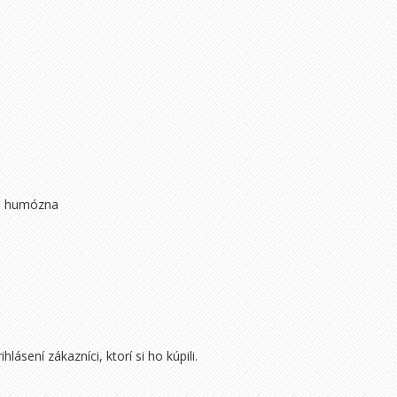
m
á, humózna
ásení zákazníci, ktorí si ho kúpili.