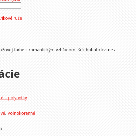
ríkové ruže
ružovej farbe s romantickým vzhľadom. Krík bohato kvitne a
ácie
é – polyantky
ové
,
Voľnokorenné
á