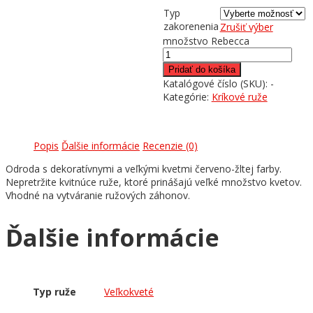
Typ
zakorenenia
Zrušiť výber
množstvo Rebecca
Pridať do košíka
Katalógové číslo (SKU):
-
Kategórie:
Kríkové ruže
Popis
Ďalšie informácie
Recenzie (0)
Odroda s dekoratívnymi a veľkými kvetmi červeno-žltej farby.
Nepretržite kvitnúce ruže, ktoré prinášajú veľké množstvo kvetov.
Vhodné na vytváranie ružových záhonov.
Ďalšie informácie
Typ ruže
Veľkokveté