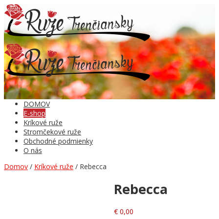
0
DOMOV
E-shop
Kríkové ruže
Stromčekové ruže
Obchodné podmienky
O nás
Domov
/
Kríkové ruže
/ Rebecca
Rebecca
€
0,00