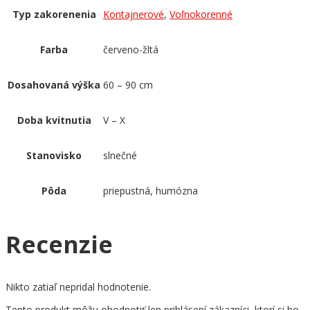
Typ zakorenenia
Kontajnerové
,
Voľnokorenné
Farba
červeno-žltá
Dosahovaná výška
60 – 90 cm
Doba kvitnutia
V – X
Stanovisko
slnečné
Pôda
priepustná, humózna
Recenzie
Nikto zatiaľ nepridal hodnotenie.
Tento produkt môžu ohodnotiť len prihlásení zákazníci, ktorí si ho