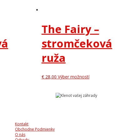
The Fairy –
vá
stromčeková
ruža
€
28,00
Výber možností
Kontakt
Obchodne Podmienky
O nás
Odrody