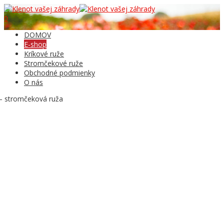
0
DOMOV
E-shop
Kríkové ruže
Stromčekové ruže
Obchodné podmienky
O nás
 – stromčeková ruža