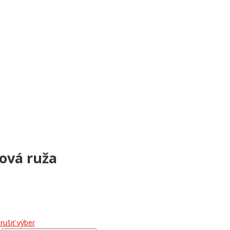
ová ruža
rušiť výber