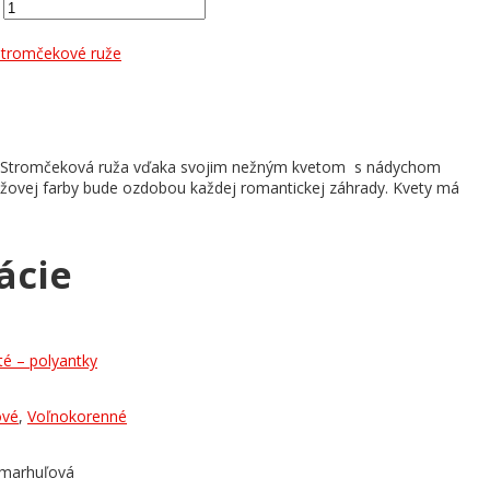
Stromčekové ruže
a. Stromčeková ruža vďaka svojim nežným kvetom s nádychom
ovej farby bude ozdobou každej romantickej záhrady. Kvety má
ácie
é – polyantky
ové
,
Voľnokorenné
 marhuľová