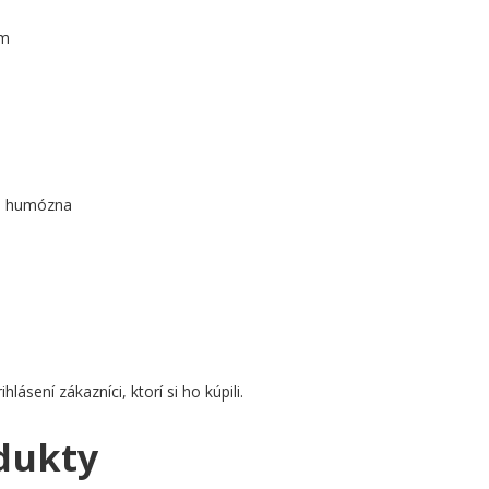
cm
á, humózna
ásení zákazníci, ktorí si ho kúpili.
dukty